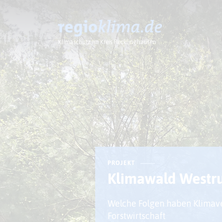
Klimaschutz im Kreis Recklinghausen
Klima im Kreis
PROJEKT
Klimawald Westr
Welche Folgen haben Klimav
Forstwirtschaft