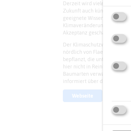
Derzeit wird vielerorts an u
Zukunft auch künftig als Ort
geeignete Wissensvermittlun
Klimaveränderung auf die For
Akzeptanz geschaffen werde
Der Klimaschutzwald bei West
nördlich von Flaesheim. Hier
bepflanzt, die unter verände
hier nicht in Reinbeständen
Baumarten verwandt. Ein Pfad 
informiert über die heutigen
Webseite