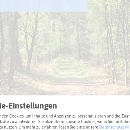
Anbi
Aspe
Klim
Verb
Reck
Kli
Wie 
und 
Mode
Phot
Wie 
Klim
Hitz
Wie
Wie 
Wal
Radv
Her
Wie 
Star
und 
Spa
Wie 
Sens
Rec
Rec
Rec
Fläc
Geb
Rec
Rec
Wass
schr
Unt
Fors
Rec
vor
klim
Kli
aufs
mei
bess
Rec
Rec
Kind
den 
Krei
e-Einstellungen
den Cookies, um Inhalte und Anzeigen zu personalisieren und die Zugri
site zu analysieren. Sie akzeptieren unsere Cookies, wenn Sie fortfahr
zu nutzen.
Um mehr zu erfahren, lesen Sie bitte unsere
Datenschutzerkl