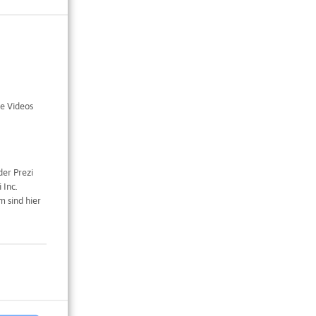
ald der
durch
n der
t und
L612
e Videos
folgt
der Prezi
h und
 Inc.
ald.
 sind hier