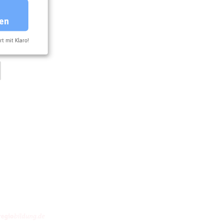
ren
rt mit Klaro!