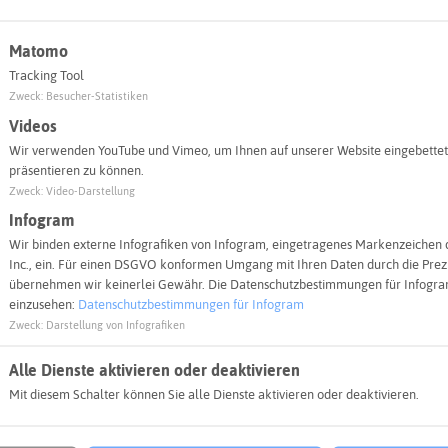
nd mit geeigneten Baumarten geforscht. Zudem soll der W
 des Naturerlebnis erhalten bleiben und der Bevölkerung 
Matomo
g nahe gebracht werden, inwiefern sich die Konsequenze
Tracking Tool
stwirtschaft niederschlagen: Lösungen sollen präsentier
Zweck
:
Besucher-Statistiken
n.
Videos
rup liegt auf der Fläche der Gelsenwasser AG nahe der 
Wir verwenden YouTube und Vimeo, um Ihnen auf unserer Website eingebettet
präsentieren zu können.
 werden vier Quartiere mit unterschiedlichen Baumarten
Zweck
:
Video-Darstellung
rten Klimabedingungen bestehen können. Die Planung er
Infogram
 sondern in Mischung; zudem werden hier mehr heimische
Wir binden externe Infografiken von Infogram, eingetragenes Markenzeichen 
führt interessierte Besucher mittels Infotafeln hindurc
Inc., ein. Für einen DSGVO konformen Umgang mit Ihren Daten durch die Prezi
 und künftigen Auswirkungen des Klimawandels auf den W
übernehmen wir keinerlei Gewähr. Die Datenschutzbestimmungen für Infogram
einzusehen:
Datenschutzbestimmungen für Infogram
Zweck
:
Darstellung von Infografiken
Alle Dienste aktivieren oder deaktivieren
Mit diesem Schalter können Sie alle Dienste aktivieren oder deaktivieren.