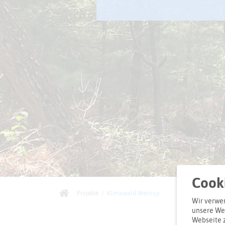
Cooki
Projekte
/
Klimawald Westrup
Wir verwen
unsere Web
Webseite 