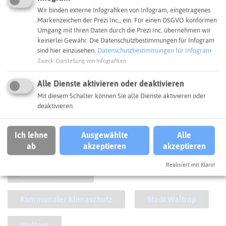
Wir binden externe Infografiken von Infogram, eingetragenes
Markenzeichen der Prezi Inc., ein. Für einen DSGVO konformen
Umgang mit Ihren Daten durch die Prezi Inc. übernehmen wir
keinerlei Gewähr. Die Datenschutzbestimmungen für Infogram
sind hier einzusehen:
Datenschutzbestimmungen für Infogram
Zweck
:
Darstellung von Infografiken
Alle Dienste aktivieren oder deaktivieren
Mit diesem Schalter können Sie alle Dienste aktivieren oder
Zur Galerie
deaktivieren.
SCHLAGWORTE
Ich lehne
Ausgewählte
Alle
So ordnen wir das Projekt ein
ab
akzeptieren
akzeptieren
Realisiert mit Klaro!
Bauen + Wohnen
Kommunaler Klimaschutz
Stadt Waltrop
Waltrop