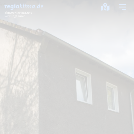
Klimaschutz im Kreis
Recklinghausen
Klima im Kreis
Klimawandel
Klimaschutz
Klimaanpassung