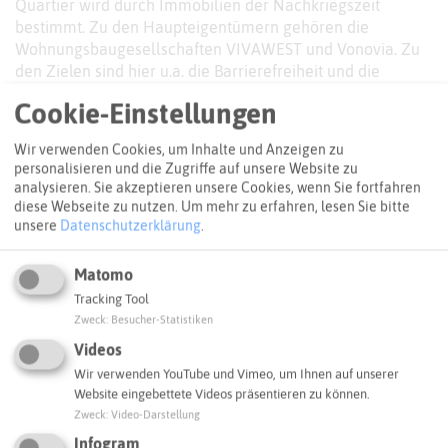
Quartier wird durch Immobilien der Nachkriegszeit
bestimmt. Zu den Haupteigentümern gehören die
Wohnungsbaugesellschaften VIVAWEST und Vonovia. Zu
den Zielen sind hier u.a. die Barrierefreiheit und die
energetische Sanierung zu zählen. Die Alte Kolonie zeigt
Cookie-Einstellungen
eine typische Zechensiedlung. Hier ist v.a. die
Notwendigkeit einer energetische Sanierung gegeben.
Wir verwenden Cookies, um Inhalte und Anzeigen zu
personalisieren und die Zugriffe auf unsere Website zu
Webseite
analysieren. Sie akzeptieren unsere Cookies, wenn Sie fortfahren
diese Webseite zu nutzen.
Um mehr zu erfahren, lesen Sie bitte
unsere
Datenschutzerklärung
.
BILDERGALERIE
Weitere Impressionen
Matomo
Tracking Tool
Zweck
:
Besucher-Statistiken
Videos
Wir verwenden YouTube und Vimeo, um Ihnen auf unserer
Website eingebettete Videos präsentieren zu können.
Zweck
:
Video-Darstellung
Infogram