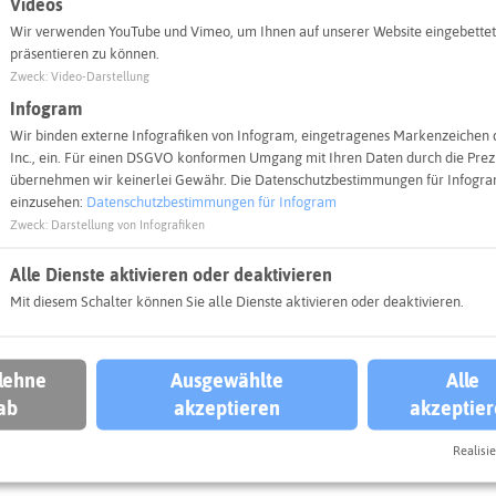
Videos
n und eine Fauna, die staunen lässt: Die Stadt Marl hat 2
Wir verwenden YouTube und Vimeo, um Ihnen auf unserer Website eingebettet
erinnen und -gärtner prämiert, die ihren Vorgarten be
präsentieren zu können.
 ökologisch gestaltet haben. Bewertet wurden die Gärten n
Zweck
:
Video-Darstellung
t, Klimaschutz und Kreativität / Wirkung auf das Stadtbild
Infogram
Wir binden externe Infografiken von Infogram, eingetragenes Markenzeichen 
Inc., ein. Für einen DSGVO konformen Umgang mit Ihren Daten durch die Prezi
übernehmen wir keinerlei Gewähr. Die Datenschutzbestimmungen für Infogram
einzusehen:
Datenschutzbestimmungen für Infogram
Zweck
:
Darstellung von Infografiken
Alle Dienste aktivieren oder deaktivieren
Mit diesem Schalter können Sie alle Dienste aktivieren oder deaktivieren.
jekt ein
 lehne
Ausgewählte
Alle
aanpassung
Klimaschutz
ab
akzeptieren
akzeptie
Natur + Umwelt
Stadt Marl
Marl
Realisie