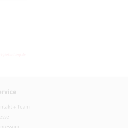
ervice
ntakt + Team
esse
mpressum