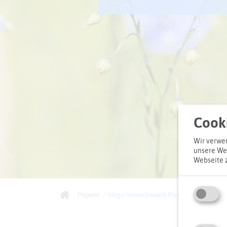
Cooki
Wir verwen
unsere Web
Webseite 
Projekte
/
Vorgartenwettbewerb Marl