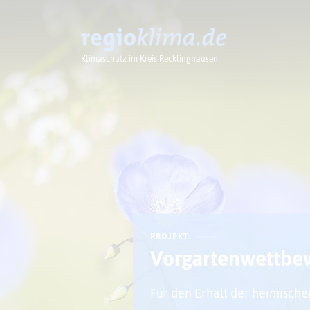
Klimaschutz im Kreis Recklinghausen
Klima im Kreis
PROJEKT
Vorgartenwettbe
Für den Erhalt der heimische