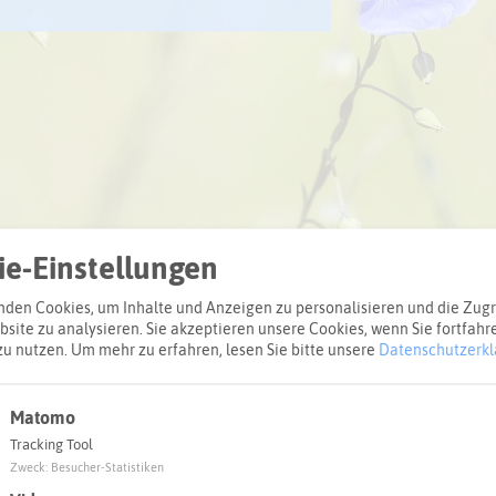
Anbi
Aspe
Klim
Verb
Reck
Kli
Wie 
und 
Mode
Phot
Wie 
Klim
Hitz
Wie
Wie 
Wal
Radv
Her
Wie 
Star
und 
Spa
Wie 
Sens
Rec
Rec
Rec
Fläc
Geb
Rec
Rec
Wass
schr
Unt
Fors
Rec
vor
klim
Kli
aufs
mei
bess
Rec
Rec
Kind
den 
Krei
e-Einstellungen
den Cookies, um Inhalte und Anzeigen zu personalisieren und die Zugri
site zu analysieren. Sie akzeptieren unsere Cookies, wenn Sie fortfahr
zu nutzen.
Um mehr zu erfahren, lesen Sie bitte unsere
Datenschutzerkl
Matomo
Tracking Tool
Zweck
:
Besucher-Statistiken