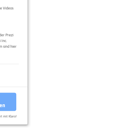
019
e Videos
sonders
ach drei
.
der Prezi
 Inc.
 sind hier
ren
rt mit Klaro!