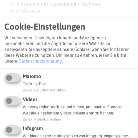
Hostname des zugreifenden Rechners
IP-Adresse
Es findet keine Zusammenführung dieser Daten mit
Cookie-Einstellungen
anderen Datenquellen statt. Grundlage der
Datenverarbeitung bildet Art. 6 Abs. 1 lit. b DSGVO, der die
Wir verwenden Cookies, um Inhalte und Anzeigen zu
Verarbeitung von Daten zur Erfüllung eines Vertrags oder
personalisieren und die Zugriffe auf unsere Website zu
vorvertraglicher Maßnahmen gestattet.
analysieren. Sie akzeptieren unsere Cookies, wenn Sie fortfahren
diese Webseite zu nutzen.
Um mehr zu erfahren, lesen Sie bitte
Email-Kontakt
unsere
Datenschutzerklärung
.
Per Email übermittelte Daten werden einschließlich Ihrer
Matomo
Kontaktdaten gespeichert, um Ihre Anfrage bearbeiten zu
Tracking Tool
können oder um für Anschlussfragen bereitzustehen. Eine
Zweck
:
Besucher-Statistiken
Weitergabe dieser Daten findet ohne Ihre Einwilligung
nicht statt.
Videos
Wir verwenden YouTube und Vimeo, um Ihnen auf unserer
Die Verarbeitung der in die Email eingegebenen Daten
Website eingebettete Videos präsentieren zu können.
erfolgt ausschließlich auf Grundlage Ihrer Einwilligung
Zweck
:
Video-Darstellung
(Art. 6 Abs. 1 lit. a DSGVO). Ein Widerruf Ihrer bereits
Infogram
erteilten Einwilligung ist jederzeit möglich. Für den
Wir binden externe Infografiken von Infogram, eingetragenes
Widerruf genügt eine formlose Mitteilung per E-Mail. Die