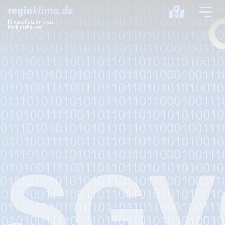
Klimaschutz im Kreis
Recklinghausen
Klima im Kreis
Klimawandel
Klimaschutz
Klimaanpassung