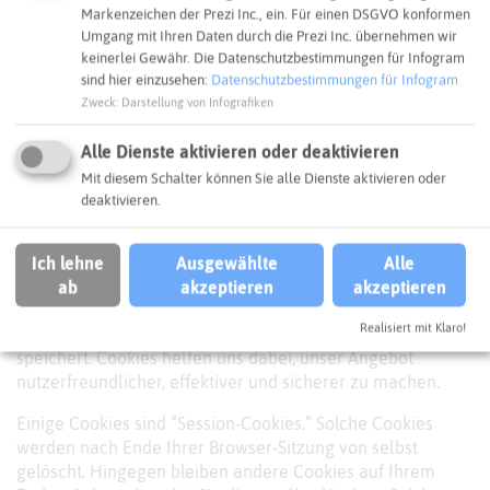
Markenzeichen der Prezi Inc., ein. Für einen DSGVO konformen
Rechtmäßigkeit der bis zum Widerruf erfolgten
Umgang mit Ihren Daten durch die Prezi Inc. übernehmen wir
Datenverarbeitungsvorgänge bleibt vom Widerruf
keinerlei Gewähr. Die Datenschutzbestimmungen für Infogram
unberührt.
sind hier einzusehen:
Datenschutzbestimmungen für Infogram
Zweck
:
Darstellung von Infografiken
Über Email übermittelte Daten verbleiben bei uns, bis Sie
uns zur Löschung auffordern, Ihre Einwilligung zur
Alle Dienste aktivieren oder deaktivieren
Speicherung widerrufen oder keine Notwendigkeit der
Mit diesem Schalter können Sie alle Dienste aktivieren oder
Datenspeicherung mehr besteht. Zwingende gesetzliche
deaktivieren.
Bestimmungen - insbesondere Aufbewahrungsfristen -
bleiben unberührt.
Ich lehne
Ausgewählte
Alle
Cookies
ab
akzeptieren
akzeptieren
Unsere Website verwendet Cookies. Das sind kleine
Realisiert mit Klaro!
Textdateien, die Ihr Webbrowser auf Ihrem Endgerät
speichert. Cookies helfen uns dabei, unser Angebot
nutzerfreundlicher, effektiver und sicherer zu machen.
Einige Cookies sind “Session-Cookies.” Solche Cookies
werden nach Ende Ihrer Browser-Sitzung von selbst
gelöscht. Hingegen bleiben andere Cookies auf Ihrem