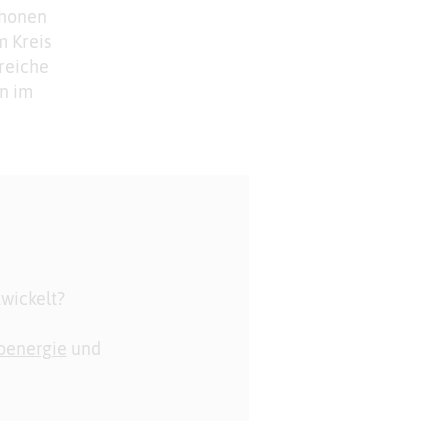
chonen
m Kreis
reiche
n im
wickelt?
oenergie
und