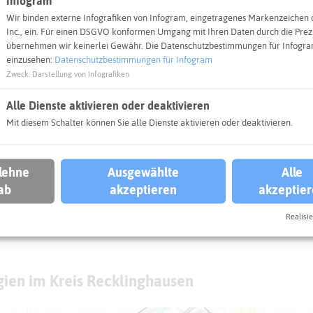
Infogram
Wir binden externe Infografiken von Infogram, eingetragenes Markenzeichen 
Inc., ein. Für einen DSGVO konformen Umgang mit Ihren Daten durch die Prezi
übernehmen wir keinerlei Gewähr. Die Datenschutzbestimmungen für Infogram
n nur angezeigt werden, wenn Sie der Verwendung von "Infogr
einzusehen:
Datenschutzbestimmungen für Infogram
Entscheidung anpassen
Zweck
:
Darstellung von Infografiken
Alle Dienste aktivieren oder deaktivieren
Mit diesem Schalter können Sie alle Dienste aktivieren oder deaktivieren.
 lehne
Ausgewählte
Alle
ab
akzeptieren
akzeptie
Realisie
gien im Kreis Recklinghausen