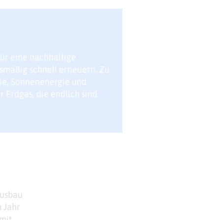
ür eine nachhaltige
ismäßig schnell erneuern. Zu
gie, Sonnenenergie und
 Erdgas, die endlich sind
Ausbau
 Jahr
mit