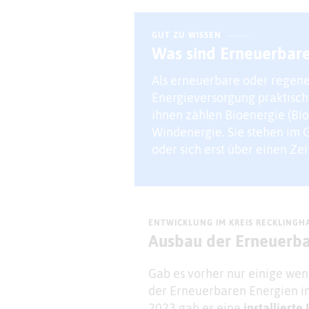
GUT ZU WISSEN
Was sind Erneuerbare
Als erneuerbare oder regene
Energieversorgung praktisch
ihnen zählen Bioenergie (Bi
Windenergie. Sie stehen im G
oder sich erst über einen Ze
ENTWICKLUNG IM KREIS RECKLINGH
Ausbau der Erneuerba
Gab es vorher nur einige wen
der Erneuerbaren Energien im
2023 gab es eine
installiert