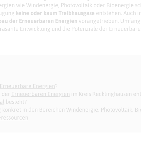
ergien wie Windenergie, Photovoltaik oder Bioenergie s
zeugung
keine oder kaum Treibhausgase
entstehen. Auch i
bau der Erneuerbaren Energien
vorangetrieben. Umfang
rasante Entwicklung und die Potenziale der Erneuerbare
Erneuerbare Energien
?
u der
Erneuerbaren Energien
im Kreis Recklinghausen ent
al
besteht?
g konkret in den Bereichen
Windenergie
,
Photovoltaik
,
Bi
eressourcen