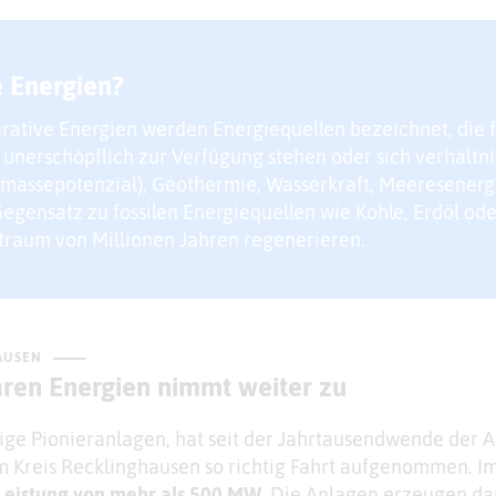
 Energien?
rative Energien werden Energiequellen bezeichnet, die f
 unerschöpflich zur Verfügung stehen oder sich verhältn
omassepotenzial), Geothermie, Wasserkraft, Meeresener
egensatz zu fossilen Energiequellen wie Kohle, Erdöl oder
itraum von Millionen Jahren regenerieren.
AUSEN
ren Energien nimmt weiter zu
ige Pionieranlagen, hat seit der Jahrtausendwende der 
 Kreis Recklinghausen so richtig Fahrt aufgenommen. Im
e Leistung von mehr als 500 MW
. Die Anlagen erzeugen da