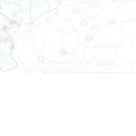
Leaflet
|
©
OpenStreetMap
contributors |
weitere Lizenzen