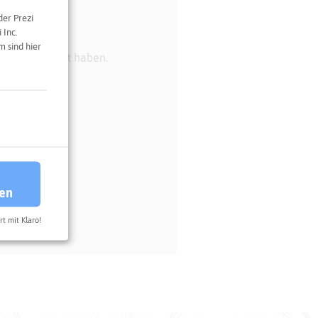
der Prezi
 Inc.
 sind hier
am" zugestimmt haben.
ren
rt mit Klaro!