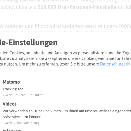
 soviel etwa wie
310.000 Drei-Personen-Haushalte
im Ja
 Windräder und Photovoltaikanlagen weist seit dem 2000
 Photovoltaik (255 MW) und Windkraft (197 MW) sind mi
e installierte Leistung angeht. Aber auch Bioenergie (37
e-Einstellungen
okale Energieressource steuern einen nennenswerten
Bei
den Cookies, um Inhalte und Anzeigen zu personalisieren und die Zugri
auptstadt der Windenergie" ist mit 89 MW installierter Le
site zu analysieren. Sie akzeptieren unsere Cookies, wenn Sie fortfahr
en Spitzenreiter bei der Photovoltaik ist (64 MW).
zu nutzen.
Um mehr zu erfahren, lesen Sie bitte unsere
Datenschutzerkl
Matomo
Tracking Tool
Zweck
:
Besucher-Statistiken
Videos
Wir verwenden YouTube und Vimeo, um Ihnen auf unserer Website eingebettet
präsentieren zu können.
Zweck
:
Video-Darstellung