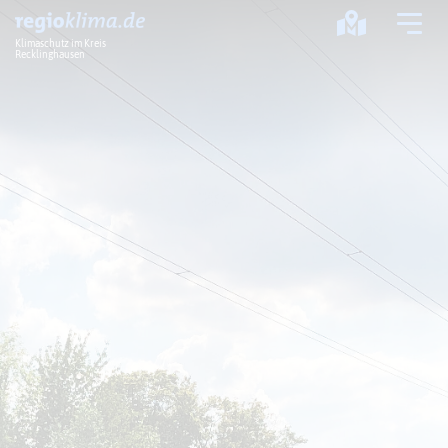
Klimaschutz im Kreis
Recklinghausen
Klima im Kreis
Klimawandel
Klimaschutz
Klimaanpassung