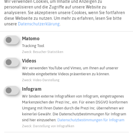
Wir verwenden Cookies, um Inhalte und Anzeigen zu
personalisieren und die Zugriffe auf unsere Website zu
Mit 22 MW liegt die installierte Leistung bei
Grubengas
analysieren. Sie akzeptieren unsere Cookies, wenn Sie fortfahren
sieben mal so hoch wie bei Klärgas. Ca. 77 GWh Strom
diese Webseite zu nutzen.
Um mehr zu erfahren, lesen Sie bitte
wurden 2023 aus den stillgelegten Schächten gewonnen.
unsere
Datenschutzerklärung
.
Damit können ca. 22.000 Drei-Personen-Haushalte
versorgt werden.
Matomo
Tracking Tool
Zweck
:
Besucher-Statistiken
Videos
Wir verwenden YouTube und Vimeo, um Ihnen auf unserer
Diese Infografik kann nur angezeigt werden, wenn
Website eingebettete Videos präsentieren zu können.
Sie der Verwendung von "Infogram" zugestimmt
Zweck
:
Video-Darstellung
haben.
Entscheidung anpassen
Infogram
Wir binden externe Infografiken von Infogram, eingetragenes
Markenzeichen der Prezi Inc., ein. Für einen DSGVO konformen
Umgang mit Ihren Daten durch die Prezi Inc. übernehmen wir
keinerlei Gewähr. Die Datenschutzbestimmungen für Infogram
Karte lokale Energieressourcen im Kreis
sind hier einzusehen:
Datenschutzbestimmungen für Infogram
Recklinghausen
Zweck
:
Darstellung von Infografiken