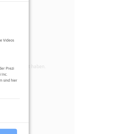
e Videos
am" zugestimmt haben.
der Prezi
 Inc.
 sind hier