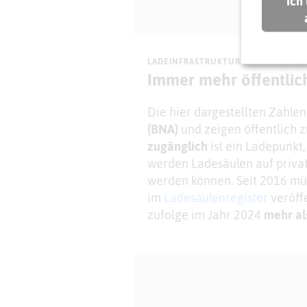
Ich
LADEINFRASTRUKTUR FÜR E-FAHRZ
Immer mehr öffentlic
Die hier dargestellten Zahl
(BNA)
und zeigen öffentlich 
zugänglich
ist ein Ladepunkt
werden Ladesäulen auf privat
werden können. Seit 2016 mü
im
Ladesäulenregister
veröff
zufolge im Jahr 2024
mehr al