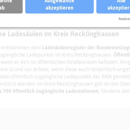
 lehne
Ausgewählte
Alle
ab
akzeptieren
akzeptie
Realisie
EUGE
he Ladesäulen im Kreis Recklinghausen
en entstammen dem
Ladesäulenregister der Bundesnetzag
zugängliche Ladepunkte im Kreis Recklinghausen.
Öffentl
, wenn er sich im öffentlichen Straßenraum befindet. Hi
em Grund nur erfasst, wenn diese auch tatsächlich ange
ssen öffentlich zugängliche Ladepunkte der BNA gemeld
entlicht werden. Im Kreis Recklinghausen gab es den Dat
s 700 öffentlich zugängliche Ladestationen,
Tendenz ste