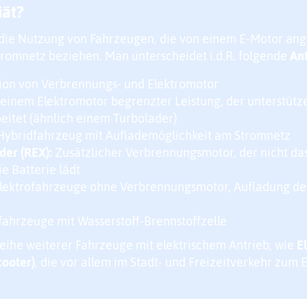
iät?
 die Nutzung von Fahrzeugen, die von einem E-Motor an
tromnetz beziehen. Man unterscheidet i.d.R. folgende
An
on von Verbrennungs- und Elektromotor
einem Elektromotor begrenzter Leistung, der unterstüt
itet (ähnlich einem Turbolader)
ybridfahrzeug mit Auflademöglichkeit am Stromnetz
der (REX):
Zusätzlicher Verbrennungsmotor, der nicht das
e Batterie lädt
Elektrofahrzeuge ohne Verbrennungsmotor, Aufladung der
fahrzeuge mit Wasserstoff-Brennstoffzelle
eihe weiterer Fahrzeuge mit elektrischem Antrieb, wie
E
cooter)
, die vor allem im Stadt- und Freizeitverkehr zum