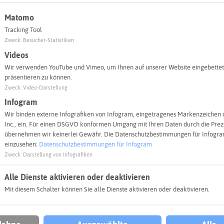
Matomo
Tracking Tool
Zweck
:
Besucher-Statistiken
Videos
Wir verwenden YouTube und Vimeo, um Ihnen auf unserer Website eingebettet
präsentieren zu können.
Zweck
:
Video-Darstellung
Infogram
n nur angezeigt werden, wenn Sie der Verwendung von "Infogr
Wir binden externe Infografiken von Infogram, eingetragenes Markenzeichen 
Entscheidung anpassen
Inc., ein. Für einen DSGVO konformen Umgang mit Ihren Daten durch die Prezi
übernehmen wir keinerlei Gewähr. Die Datenschutzbestimmungen für Infogram
einzusehen:
Datenschutzbestimmungen für Infogram
Zweck
:
Darstellung von Infografiken
Alle Dienste aktivieren oder deaktivieren
Mit diesem Schalter können Sie alle Dienste aktivieren oder deaktivieren.