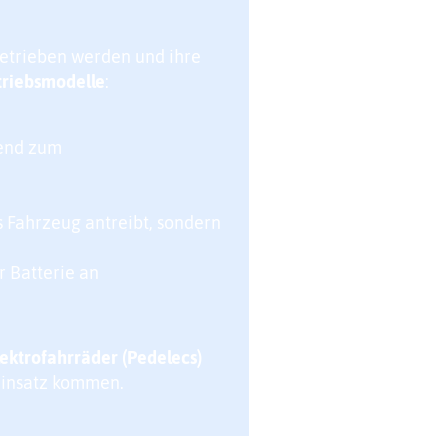
getrieben werden und ihre
triebsmodelle
:
zend zum
 Fahrzeug antreibt, sondern
 Batterie an
lektrofahrräder (Pedelecs)
 Einsatz kommen.