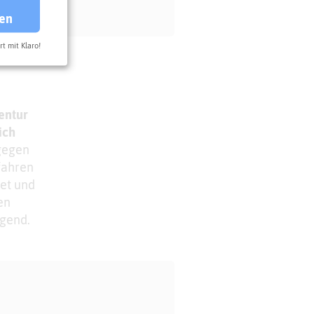
ren
rt mit Klaro!
entur
ich
ngegen
fahren
et und
en
igend.