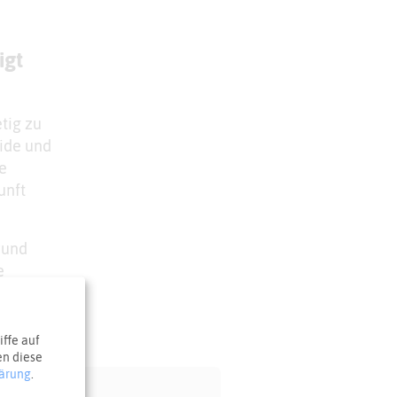
igt
tig zu
ride und
e
unft
rund
e
s bei
ffe auf
en diese
ärung
.