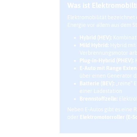
Was ist Elektromobilt
Elektromobilität bezeichnet
Energie vor allem aus dem S
Hybrid (HEV):
Kombinati
Mild Hybrid:
Hybrid mit 
Verbrennungsmotor arbe
Plug-in-Hybrid (PHEV):
H
E-Auto mit Range Exten
über einen Generator di
Batterie (BEV):
„reine“ 
einer Ladestation
Brennstoffzelle:
Elektro
Neben E-Autos gibt es eine R
oder
Elektromotorroller (E-S