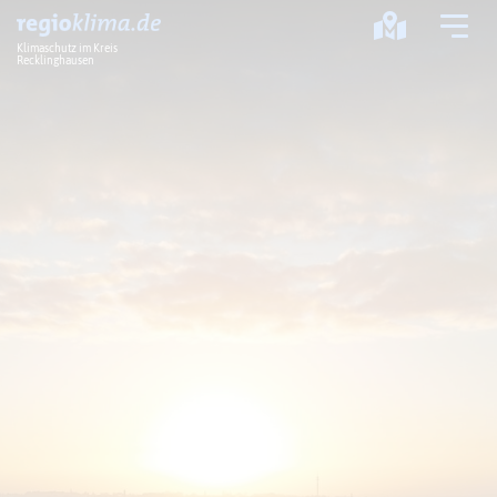
Klimaschutz im Kreis
Recklinghausen
Klima im Kreis
Klimawandel
Klimaschutz
Klimaanpassung