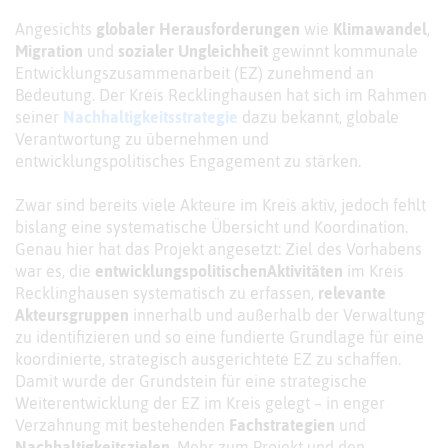
Angesichts
globaler Herausforderungen
wie
Klimawandel
,
Migration
und
sozialer Ungleichheit
gewinnt kommunale
Entwicklungszusammenarbeit (EZ) zunehmend an
Bedeutung. Der Kreis Recklinghausen hat sich im Rahmen
seiner
Nachhaltigkeitsstrategie
dazu bekannt, globale
Verantwortung zu übernehmen und
entwicklungspolitisches Engagement zu stärken.
Zwar sind bereits viele Akteure im Kreis aktiv, jedoch fehlt
bislang eine systematische Übersicht und Koordination.
Genau hier hat das Projekt angesetzt: Ziel des Vorhabens
war es, die
entwicklungspolitischen
Aktivitäten
im Kreis
Recklinghausen systematisch zu erfassen,
relevante
Akteursgruppen
innerhalb und außerhalb der Verwaltung
zu identifizieren und so eine fundierte Grundlage für eine
koordinierte, strategisch ausgerichtete EZ zu schaffen.
Damit wurde der Grundstein für eine strategische
Weiterentwicklung der EZ im Kreis gelegt – in enger
Verzahnung mit bestehenden
Fachstrategien
und
Nachhaltigkeitszielen
. Mehr zum Projekt und den