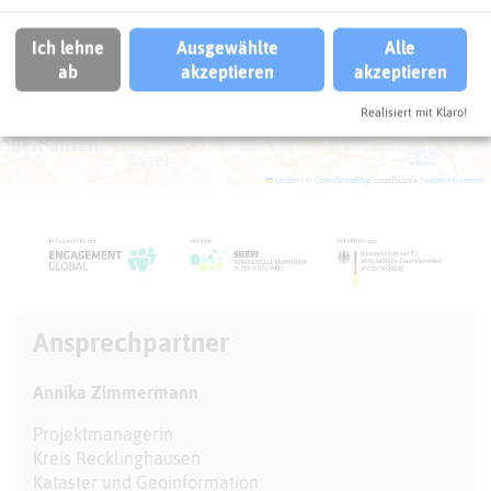
Ich lehne
Ausgewählte
Alle
ab
akzeptieren
akzeptieren
Realisiert mit Klaro!
Leaflet
|
©
OpenStreetMap
contributors |
weitere Lizenzen
Ansprechpartner
Annika Zimmermann
Projektmanagerin
Kreis Recklinghausen
Kataster und Geoinformation