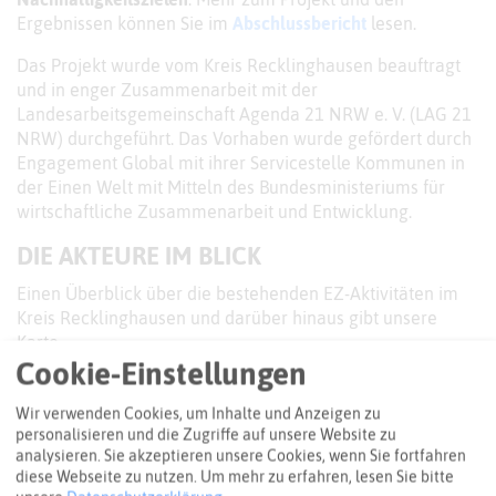
Ergebnissen können Sie im
Abschlussbericht
lesen.
Das Projekt wurde vom Kreis Recklinghausen beauftragt
und in enger Zusammenarbeit mit der
Landesarbeitsgemeinschaft Agenda 21 NRW e. V. (LAG 21
NRW) durchgeführt. Das Vorhaben wurde gefördert durch
Engagement Global mit ihrer Servicestelle Kommunen in
der Einen Welt mit Mitteln des Bundesministeriums für
wirtschaftliche Zusammenarbeit und Entwicklung.
DIE AKTEURE IM BLICK
Einen Überblick über die bestehenden EZ-Aktivitäten im
Kreis Recklinghausen und darüber hinaus gibt unsere
Karte.
Cookie-Einstellungen
Wir verwenden Cookies, um Inhalte und Anzeigen zu
personalisieren und die Zugriffe auf unsere Website zu
analysieren. Sie akzeptieren unsere Cookies, wenn Sie fortfahren
diese Webseite zu nutzen.
Um mehr zu erfahren, lesen Sie bitte
LISTE
KARTE