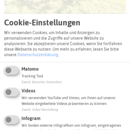
© Kreis Recklinghausen
Cookie-Einstellungen
Mehr Bilder
Wir verwenden Cookies, um Inhalte und Anzeigen zu
personalisieren und die Zugriffe auf unsere Website zu
analysieren. Sie akzeptieren unsere Cookies, wenn Sie fortfahren
SCHLAGWORTE
diese Webseite zu nutzen.
Um mehr zu erfahren, lesen Sie bitte
So ordnen wir dieses Projekt ein
unsere
Datenschutzerklärung
.
Erneuerbare Energien
Klimaanpassung
Matomo
Tracking Tool
Klimabildung
Klimaschutz
Zweck
:
Besucher-Statistiken
Videos
Kommunaler Klimaschutz
Mobilität
Wir verwenden YouTube und Vimeo, um Ihnen auf unserer
Website eingebettete Videos präsentieren zu können.
Zweck
:
Video-Darstellung
Radverkehr
Stadt Herten
Infogram
Wir binden externe Infografiken von Infogram, eingetragenes
Herten