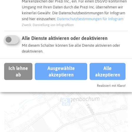
Markenzeichen der Prezi Inc., ein. Für einen DSGVO konformen
Umgang mit Ihren Daten durch die Prezi Inc. übernehmen wir
keinerlei Gewähr. Die Datenschutzbestimmungen für Infogram
ANFAHRT
sind hier einzusehen:
Datenschutzbestimmungen für Infogram
So kommt ihr zum Ziel
Zweck
:
Darstellung von Infografiken
Alle Dienste aktivieren oder deaktivieren
+
Mit diesem Schalter können Sie alle Dienste aktivieren oder
−
deaktivieren.
Ich lehne
Ausgewählte
Alle
ab
akzeptieren
akzeptieren
Realisiert mit Klaro!