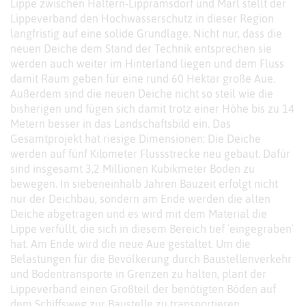
Lippe zwischen Haltern-Lippramsdorf und Marl stellt der
Lippeverband den Hochwasserschutz in dieser Region
langfristig auf eine solide Grundlage. Nicht nur, dass die
neuen Deiche dem Stand der Technik entsprechen sie
werden auch weiter im Hinterland liegen und dem Fluss
damit Raum geben für eine rund 60 Hektar große Aue.
Außerdem sind die neuen Deiche nicht so steil wie die
bisherigen und fügen sich damit trotz einer Höhe bis zu 14
Metern besser in das Landschaftsbild ein. Das
Gesamtprojekt hat riesige Dimensionen: Die Deiche
werden auf fünf Kilometer Flussstrecke neu gebaut. Dafür
sind insgesamt 3,2 Millionen Kubikmeter Boden zu
bewegen. In siebeneinhalb Jahren Bauzeit erfolgt nicht
nur der Deichbau, sondern am Ende werden die alten
Deiche abgetragen und es wird mit dem Material die
Lippe verfüllt, die sich in diesem Bereich tief `eingegraben`
hat. Am Ende wird die neue Aue gestaltet. Um die
Belastungen für die Bevölkerung durch Baustellenverkehr
und Bodentransporte in Grenzen zu halten, plant der
Lippeverband einen Großteil der benötigten Böden auf
dem Schiffsweg zur Baustelle zu transportieren.