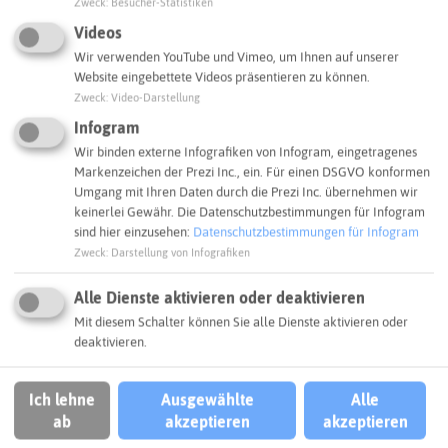
Zweck
:
Besucher-Statistiken
Videos
Wir verwenden YouTube und Vimeo, um Ihnen auf unserer
SCHLAGWORTE
Website eingebettete Videos präsentieren zu können.
So ordnen wir dieses Projekt ein
Zweck
:
Video-Darstellung
Infogram
Biodiversität
Hochwasserschutz
Wir binden externe Infografiken von Infogram, eingetragenes
Markenzeichen der Prezi Inc., ein. Für einen DSGVO konformen
Klimaanpassung
Umgang mit Ihren Daten durch die Prezi Inc. übernehmen wir
keinerlei Gewähr. Die Datenschutzbestimmungen für Infogram
sind hier einzusehen:
Datenschutzbestimmungen für Infogram
Kommunaler Klimaschutz
Zweck
:
Darstellung von Infografiken
Natur + Umwelt
Stadt Haltern am See
Alle Dienste aktivieren oder deaktivieren
Mit diesem Schalter können Sie alle Dienste aktivieren oder
deaktivieren.
Stadt Marl
Marl
Ich lehne
Ausgewählte
Alle
ANFAHRT
ab
akzeptieren
akzeptieren
So kommt ihr zum Ziel