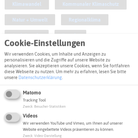
Klimawandel
Kommunaler Klimaschutz
Natur + Umwelt
Regionalklima
Stadt Datteln
Datteln
Cookie-Einstellungen
Wir verwenden Cookies, um Inhalte und Anzeigen zu
ANFAHRT
personalisieren und die Zugriffe auf unsere Website zu
So kommt ihr zum Ziel
analysieren. Sie akzeptieren unsere Cookies, wenn Sie fortfahren
diese Webseite zu nutzen.
Um mehr zu erfahren, lesen Sie bitte
unsere
Datenschutzerklärung
.
+
−
Matomo
Tracking Tool
Zweck
:
Besucher-Statistiken
Videos
Wir verwenden YouTube und Vimeo, um Ihnen auf unserer
Website eingebettete Videos präsentieren zu können.
Zweck
:
Video-Darstellung