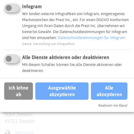
Infogram
Wir binden externe Infografiken von Infogram, eingetragenes
Markenzeichen der Prezi Inc., ein. Für einen DSGVO konformen
Umgang mit Ihren Daten durch die Prezi Inc. übernehmen wir
keinerlei Gewähr. Die Datenschutzbestimmungen für Infogram
sind hier einzusehen:
Datenschutzbestimmungen für Infogram
Zweck
:
Darstellung von Infografiken
Alle Dienste aktivieren oder deaktivieren
Mit diesem Schalter können Sie alle Dienste aktivieren oder
deaktivieren.
Leaflet
|
©
OpenStreetMap
contributors |
weitere Lizenzen
Ich lehne
Ausgewählte
Alle
ab
akzeptieren
akzeptieren
Adresse:
Realisiert mit Klaro!
Klimamap
Stadt Datteln
45711 Datteln
Webseite