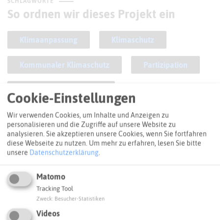
SCHLAGWORTE
So ordnen wir dieses Projekt ein
Klimaanpassung
Klimaschutz
Kommunaler Klimaschutz
Partizipation
Stadt Oer-Erkenschwick
Cookie-Einstellungen
Oer-Erkenschwick
Wir verwenden Cookies, um Inhalte und Anzeigen zu
personalisieren und die Zugriffe auf unsere Website zu
analysieren. Sie akzeptieren unsere Cookies, wenn Sie fortfahren
diese Webseite zu nutzen.
Um mehr zu erfahren, lesen Sie bitte
ANFAHRT
unsere
Datenschutzerklärung
.
So kommt ihr zum Ziel
Matomo
+
Tracking Tool
Zweck
:
Besucher-Statistiken
−
Videos