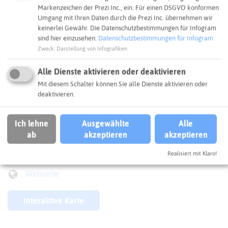
Markenzeichen der Prezi Inc., ein. Für einen DSGVO konformen
Umgang mit Ihren Daten durch die Prezi Inc. übernehmen wir
keinerlei Gewähr. Die Datenschutzbestimmungen für Infogram
sind hier einzusehen:
Datenschutzbestimmungen für Infogram
Zweck
:
Darstellung von Infografiken
Alle Dienste aktivieren oder deaktivieren
Mit diesem Schalter können Sie alle Dienste aktivieren oder
Leaflet
|
©
OpenStreetMap
contributors |
weitere Lizenzen
deaktivieren.
Adresse:
Ich lehne
Ausgewählte
Alle
Klimaschutzpreis Recklinghausen
ab
akzeptieren
akzeptieren
Stadt Recklinghausen
45657 Recklinghausen
Realisiert mit Klaro!
Webseite
Interaktive Karte