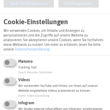
Stadt Recklinghausen
Recklinghausen
ANFAHRT
Cookie-Einstellungen
So kommt ihr zum Ziel
Wir verwenden Cookies, um Inhalte und Anzeigen zu
personalisieren und die Zugriffe auf unsere Website zu
+
analysieren. Sie akzeptieren unsere Cookies, wenn Sie fortfahren
diese Webseite zu nutzen.
Um mehr zu erfahren, lesen Sie bitte
−
unsere
Datenschutzerklärung
.
Matomo
Tracking Tool
Zweck
:
Besucher-Statistiken
Videos
Wir verwenden YouTube und Vimeo, um Ihnen auf unserer
Website eingebettete Videos präsentieren zu können.
Zweck
:
Video-Darstellung
Infogram
Wir binden externe Infografiken von Infogram, eingetragenes