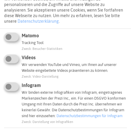
für Radfahrende. Fahrradstraßen sollen das Radfahren in
personalisieren und die Zugriffe auf unsere Website zu
Recklinghausen attraktiver gestalten und sichere und
analysieren. Sie akzeptieren unsere Cookies, wenn Sie fortfahren
schnellere Verbindung innerhalb der Stadt schaffen. Ein
diese Webseite zu nutzen.
Um mehr zu erfahren, lesen Sie bitte
Schwerpunkt liegt dabei insbesondere auf der
unsere
Datenschutzerklärung
.
Schulwegmobilität zwischen den Innenstadtgymnasien.
Der Umstieg auf das Rad soll erleichtert werden und
Matomo
damit ein Beitrag zu einer nachhaltigen und
Tracking Tool
klimafreundlichen Mobilität geleistet werden. Die
Zweck
:
Besucher-Statistiken
Ausweisung der Fahrradstraßen steht im Einklang mit
Videos
unserem Mobilitätsentwicklungskonzept, das derzeit
Wir verwenden YouTube und Vimeo, um Ihnen auf unserer
erarbeitet wird. Eine attraktive und sichere
Website eingebettete Videos präsentieren zu können.
Radinfrastruktur bildet eine der Grundlagen des
Zweck
:
Video-Darstellung
Konzeptes. Begleitet wird das Thema auch durch eine
offensive Öffentlichkeitsarbeit.
Infogram
Wir binden externe Infografiken von Infogram, eingetragenes
Markenzeichen der Prezi Inc., ein. Für einen DSGVO konformen
Webseite
Umgang mit Ihren Daten durch die Prezi Inc. übernehmen wir
keinerlei Gewähr. Die Datenschutzbestimmungen für Infogram
sind hier einzusehen:
Datenschutzbestimmungen für Infogram
SCHLAGWORTE
Zweck
:
Darstellung von Infografiken
So ordnen wir das Projekt ein