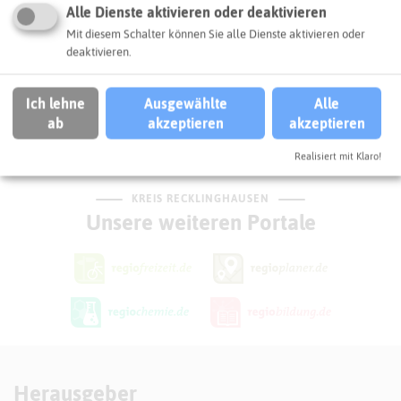
Alle Dienste aktivieren oder deaktivieren
Mit diesem Schalter können Sie alle Dienste aktivieren oder
Klimaschutz
Kommunaler Klimaschutz
deaktivieren.
Mobilität
Radverkehr
Ich lehne
Ausgewählte
Alle
ab
akzeptieren
akzeptieren
Stadt Recklinghausen
Recklinghausen
Realisiert mit Klaro!
KREIS RECKLINGHAUSEN
Unsere weiteren Portale
Herausgeber