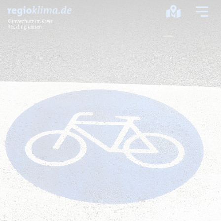
Klimaschutz im Kreis
Recklinghausen
Klima im Kreis
Klimawandel
Klimaschutz
Klimaanpassung