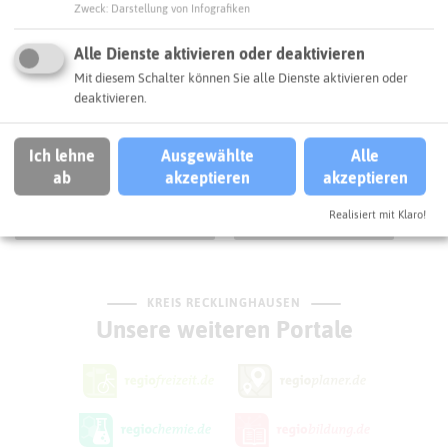
Zweck
:
Darstellung von Infografiken
Webseite
Alle Dienste aktivieren oder deaktivieren
Mit diesem Schalter können Sie alle Dienste aktivieren oder
SCHLAGWORTE
deaktivieren.
So ordnen wir das Projekt ein
Ich lehne
Ausgewählte
Alle
Klimaschutz
Kommunaler Klimaschutz
ab
akzeptieren
akzeptieren
Realisiert mit Klaro!
Stadt Castrop-Rauxel
Castrop-Rauxel
KREIS RECKLINGHAUSEN
Unsere weiteren Portale