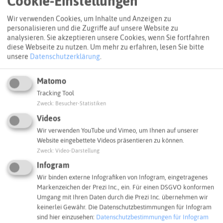
Cookie-Einstellungen
klimagerechte Stadtentwicklung, welcher aus dem
ehemaligen Runden Umwelttisch entstanden ist. Er besitzt
Wir verwenden Cookies, um Inhalte und Anzeigen zu
eine vorberatende Funktion für den Umweltausschuss der
personalisieren und die Zugriffe auf unsere Website zu
Stadt Castrop-Rauxel. Um Bürgerinnen und Bürgern die
analysieren. Sie akzeptieren unsere Cookies, wenn Sie fortfahren
Möglichkeit zu geben, sich so effektiv und zielgerichtet
diese Webseite zu nutzen.
Um mehr zu erfahren, lesen Sie bitte
unsere
Datenschutzerklärung
.
wie nur möglich an den Themen Gebäude und Energie,
Müllvermeidung, Mobilität und umweltgerechte
Stadtplanung zu beteiligen, wurden im Beirat für
Matomo
klimagerechte Stadtentwicklung Arbeitsgruppen zu diesen
Tracking Tool
Themen gegründet. Diese Arbeitsgruppen organisieren
Zweck
:
Besucher-Statistiken
sich selbst und stellen ihre jeweiligen Ergebnisse in den
Videos
Sitzungen des Beirates vor. Dazu nehmen von jeder
Wir verwenden YouTube und Vimeo, um Ihnen auf unserer
Arbeitsgruppe jeweils die Hauptansprechpartnerin bzw.
Website eingebettete Videos präsentieren zu können.
der Hauptansprechpartner sowie Mitglieder von Politik
Zweck
:
Video-Darstellung
und Verwaltung teil. Die Ergebnisse können dann, nach
Infogram
Abstimmung im Beirat, zu Anträgen für den
Umweltausschuss verarbeitet werden. Ein Beispielprojekt,
Wir binden externe Infografiken von Infogram, eingetragenes
Markenzeichen der Prezi Inc., ein. Für einen DSGVO konformen
welches aus der Arbeitsgruppe `Gebäude und Energie` des
Umgang mit Ihren Daten durch die Prezi Inc. übernehmen wir
Beirates initiiert wurde, ist die Idee zur Förderrichtlinie für
keinerlei Gewähr. Die Datenschutzbestimmungen für Infogram
private Solaranlagen.
sind hier einzusehen:
Datenschutzbestimmungen für Infogram