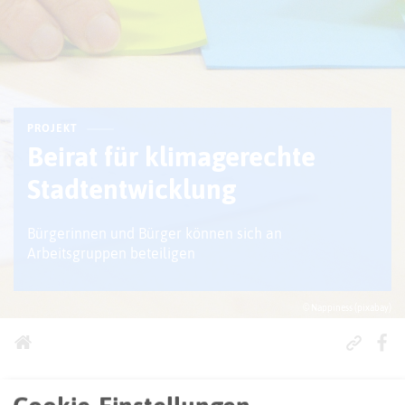
PROJEKT
Beirat für klimagerechte
Stadtentwicklung
Bürgerinnen und Bürger können sich an
Arbeitsgruppen beteiligen
© Nappiness (pixabay)
Seit Ende 2019 tagt in Castrop-Rauxel der Beirat für