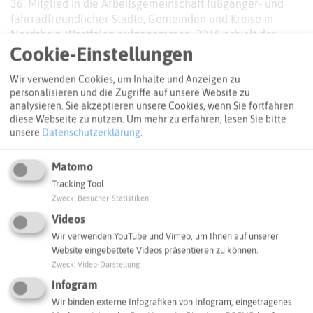
36. Mitglied in die Arbeitsgemeinschaft fußgänger- und
fahrradfreundlicher Städte, Gemeinden und Kreise in
Nordrhein-Westfalen aufgenommen. 2018 erhielt der
Cookie-Einstellungen
Vestische Kreis die Verlängerungsurkunde für weitere
sieben Jahre Mitgliedschaft. Neben dem Kreis
Wir verwenden Cookies, um Inhalte und Anzeigen zu
Recklinghausen sind auch die kreisangehörigen
personalisieren und die Zugriffe auf unsere Website zu
Kommunen Dorsten, Gladbeck, Haltern am See, Herten
analysieren. Sie akzeptieren unsere Cookies, wenn Sie fortfahren
und Recklinghausen selbstständige Mitglieder in der AGFS.
diese Webseite zu nutzen.
Um mehr zu erfahren, lesen Sie bitte
Die Arbeitsgemeinschaft mit Sitz in Krefeld setzt sich mit
unsere
Datenschutzerklärung
.
Projekten und Aktionen für verbesserte Bedingungen für
den Nichtmotorisierten Individualverkehr ein.
Matomo
Tracking Tool
Zweck
:
Besucher-Statistiken
Kontakt
Videos
Wir verwenden YouTube und Vimeo, um Ihnen auf unserer
Maurice Wüller,
Mobilitätsmanager, Kreis Recklinghausen,
Website eingebettete Videos präsentieren zu können.
02361 53-4157,
Email
Zweck
:
Video-Darstellung
Infogram
Webseite
Wir binden externe Infografiken von Infogram, eingetragenes