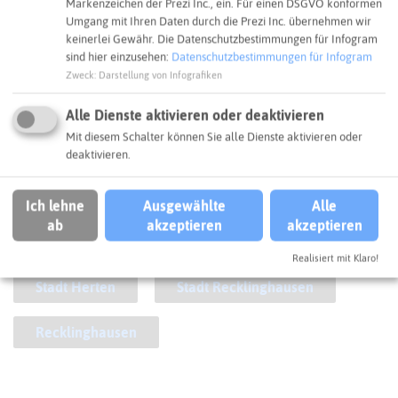
Markenzeichen der Prezi Inc., ein. Für einen DSGVO konformen
Umgang mit Ihren Daten durch die Prezi Inc. übernehmen wir
SCHLAGWORTE
keinerlei Gewähr. Die Datenschutzbestimmungen für Infogram
So ordnen wir das Projekt ein
sind hier einzusehen:
Datenschutzbestimmungen für Infogram
Zweck
:
Darstellung von Infografiken
Klimaschutz
Kommunaler Klimaschutz
Alle Dienste aktivieren oder deaktivieren
Mit diesem Schalter können Sie alle Dienste aktivieren oder
Kreis Recklinghausen
Mobilität
deaktivieren.
Radverkehr
Stadt Dorsten
Ich lehne
Ausgewählte
Alle
ab
akzeptieren
akzeptieren
Stadt Gladbeck
Stadt Haltern am See
Realisiert mit Klaro!
Stadt Herten
Stadt Recklinghausen
Recklinghausen