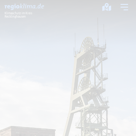
Klimaschutz im Kreis
Recklinghausen
Klima im Kreis
Klimawandel
Klimaschutz
Klimaanpassung