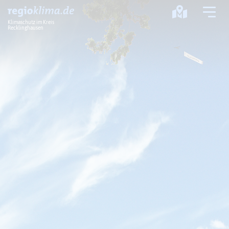
Klimaschutz im Kreis
Recklinghausen
Klima im Kreis
Klimawandel
Klimaschutz
Klimaanpassung