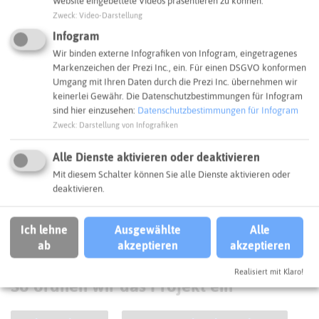
Website eingebettete Videos präsentieren zu können.
Zweck
:
Video-Darstellung
Infogram
Wir binden externe Infografiken von Infogram, eingetragenes
Markenzeichen der Prezi Inc., ein. Für einen DSGVO konformen
Umgang mit Ihren Daten durch die Prezi Inc. übernehmen wir
keinerlei Gewähr. Die Datenschutzbestimmungen für Infogram
sind hier einzusehen:
Datenschutzbestimmungen für Infogram
Zweck
:
Darstellung von Infografiken
Alle Dienste aktivieren oder deaktivieren
Mit diesem Schalter können Sie alle Dienste aktivieren oder
© Mueller + Partner Landschaftsarchitekten (Willich)
deaktivieren.
Zur Galerie
Ich lehne
Ausgewählte
Alle
ab
akzeptieren
akzeptieren
SCHLAGWORTE
Realisiert mit Klaro!
So ordnen wir das Projekt ein