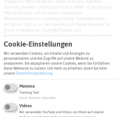
Projekt zur Verbindung von neuer Industrie, digitalen
Services, Umwelt- und Klimaschutz in NRW. Im Norden der
Metropole Ruhr soll ein neuer industrieller
Wachstumskern mit umweltpolitischer Vorbildfunktion
entstehen: Ziel ist es, den newPark als Modellstandort für
grüne Innovationen, Energieeffizienz und
Ressourcenschonung (Green Tech) sowie digital vernetzte
Produktion (Industrie 4.0) zu etablieren. Der newPark wird
Cookie-Einstellungen
als emissionsarmer Standort entwickelt, der mit dem
angrenzenden Natur- und Landschaftsschutzgebiet
Wir verwenden Cookies, um Inhalte und Anzeigen zu
personalisieren und die Zugriffe auf unsere Website zu
verträglich ist, und wegweisend für die Entwicklung zu
analysieren. Sie akzeptieren unsere Cookies, wenn Sie fortfahren
einer klimaneutralen Industrie sein soll.
diese Webseite zu nutzen.
Um mehr zu erfahren, lesen Sie bitte
unsere
Datenschutzerklärung
.
Webseite
Matomo
BILDERGALERIE
Tracking Tool
Weitere Impressionen
Zweck
:
Besucher-Statistiken
Videos
Wir verwenden YouTube und Vimeo, um Ihnen auf unserer