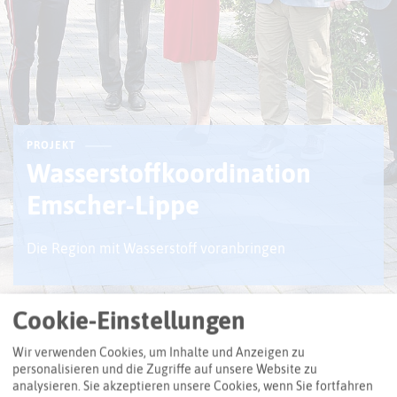
PROJEKT
Wasserstoffkoordination
Emscher-Lippe
Die Region mit Wasserstoff voranbringen
© RDN/Beushausen
Cookie-Einstellungen
Wir verwenden Cookies, um Inhalte und Anzeigen zu
personalisieren und die Zugriffe auf unsere Website zu
Um die im Bereich Wasserstoff vorhandenen regionalen
analysieren. Sie akzeptieren unsere Cookies, wenn Sie fortfahren