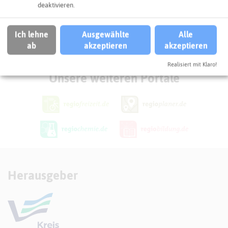
deaktivieren.
Wirtschaft
Herten
Ich lehne
Ausgewählte
Alle
ab
akzeptieren
akzeptieren
KREIS RECKLINGHAUSEN
Realisiert mit Klaro!
Unsere weiteren Portale
Herausgeber