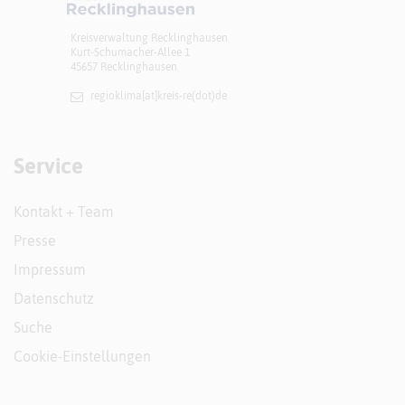
Kreisverwaltung Recklinghausen
Kurt-Schumacher-Allee 1
45657 Recklinghausen
regioklima[at]​kreis-re(dot)de
Service
Kontakt + Team
Presse
Impressum
Datenschutz
Suche
Cookie-Einstellungen