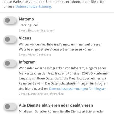
Potenziale zu bündeln, bedarf es grundsätzlicher
diese Webseite zu nutzen.
Um mehr zu erfahren, lesen Sie bitte
unsere
Datenschutzerklärung
.
Leitlinien und eines strukturierten Fahrplans. Hierfür
wurden eine Wasserstoffstrategie und eine Roadmap für
die Wasserstoffregion Emscher-Lippe entwickelt. Aus einer
Matomo
Potenzialanalyse und einem klaren Leitbild für das Jahr
Tracking Tool
2030 werden fünf zentrale Handlungsfelder abgeleitet:
Zweck
:
Besucher-Statistiken
Industrie, Forschung und Entwicklung, Mobilität,
Videos
Quartiersentwicklung und Qualifizierung. Ziel ist es,
Wir verwenden YouTube und Vimeo, um Ihnen auf unserer
Synergien zwischen den bestehenden Wasserstoff-
Website eingebettete Videos präsentieren zu können.
Projektkernen aufzuzeigen und Infrastrukturvorteile für
Zweck
:
Video-Darstellung
die schrittweise Anwendung in den Handlungsfeldern zu
Infogram
verdeutlichen.
Wir binden externe Infografiken von Infogram, eingetragenes
Markenzeichen der Prezi Inc., ein. Für einen DSGVO konformen
Webseite
Umgang mit Ihren Daten durch die Prezi Inc. übernehmen wir
keinerlei Gewähr. Die Datenschutzbestimmungen für Infogram
sind hier einzusehen:
Datenschutzbestimmungen für Infogram
SCHLAGWORTE
Zweck
:
Darstellung von Infografiken
So ordnen wir das Projekt ein
Alle Dienste aktivieren oder deaktivieren
Mit diesem Schalter können Sie alle Dienste aktivieren oder
Klimaschutz
Wasserstoff