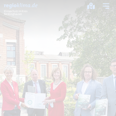
Klimaschutz im Kreis
Recklinghausen
Klima im Kreis
Klimawandel
Klimaschutz
Klimaanpassung