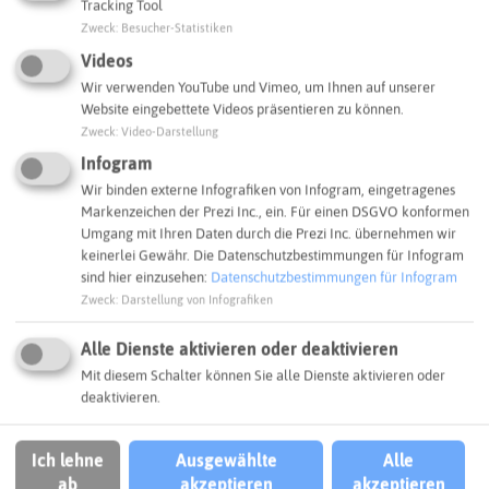
Tracking Tool
Zweck
:
Besucher-Statistiken
Videos
Kontakt
Wir verwenden YouTube und Vimeo, um Ihnen auf unserer
Website eingebettete Videos präsentieren zu können.
Maurice Wüller
, Mobilitätsmanager, Kreis Recklinghausen,
Zweck
:
Video-Darstellung
02361 53-4157,
Email
Infogram
Wir binden externe Infografiken von Infogram, eingetragenes
SCHLAGWORTE
Markenzeichen der Prezi Inc., ein. Für einen DSGVO konformen
So ordnen wir dieses Projekt ein
Umgang mit Ihren Daten durch die Prezi Inc. übernehmen wir
keinerlei Gewähr. Die Datenschutzbestimmungen für Infogram
sind hier einzusehen:
Datenschutzbestimmungen für Infogram
Klimaschutz
Kommunaler Klimaschutz
Zweck
:
Darstellung von Infografiken
Alle Dienste aktivieren oder deaktivieren
Kreis Recklinghausen
Mobilität
Mit diesem Schalter können Sie alle Dienste aktivieren oder
deaktivieren.
Radverkehr
Recklinghausen
Ich lehne
Ausgewählte
Alle
ANFAHRT
ab
akzeptieren
akzeptieren