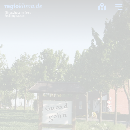
Klimaschutz im Kreis
Recklinghausen
Klima im Kreis
Klimawandel
Klimaschutz
Klimaanpassung