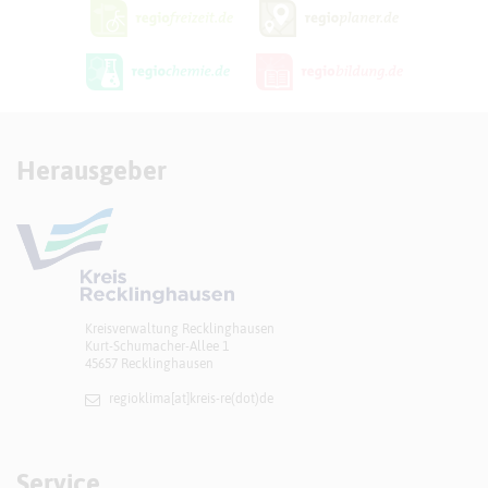
Herausgeber
Kreisverwaltung Recklinghausen
Kurt-Schumacher-Allee 1
45657 Recklinghausen
regioklima[at]​kreis-re(dot)de
Service