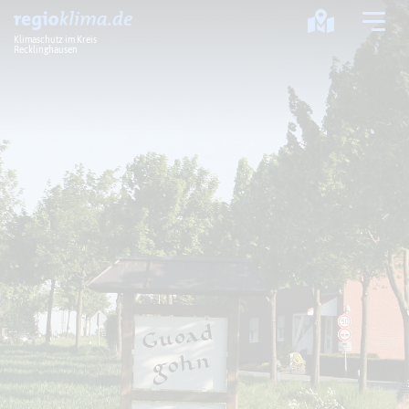
Klimaschutz im Kreis
Recklinghausen
Klima im Kreis
Klimawandel
Klimaschutz
Klimaanpassung