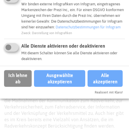
wie den
Landesbetrieb Straßen.NRW
und die
Wir binden externe Infografiken von Infogram, eingetragenes
Zweckverbände der Gewässerwirtschaft
, die für den
Markenzeichen der Prezi Inc., ein. Für einen DSGVO konformen
Umgang mit Ihren Daten durch die Prezi Inc. übernehmen wir
Radverkehr relevante Wege in der eigenen Baulast
keinerlei Gewähr. Die Datenschutzbestimmungen für Infogram
betreiben.
sind hier einzusehen:
Datenschutzbestimmungen für Infogram
Neues Radverkehrskonzept für den Kreis
Zweck
:
Darstellung von Infografiken
Recklinghausen
Alle Dienste aktivieren oder deaktivieren
Vor diesem Hintergrund und mit dem Auftrag aus dem
Mit diesem Schalter können Sie alle Dienste aktivieren oder
Vestischen Klimapakt, den der Kreistag beschlossen hat,
deaktivieren.
möchte der Kreis Recklinghausen ein Radverkehrskonzept
erstellen. Dabei gilt es Dopplungen gegenüber den
Ich lehne
Ausgewählte
Alle
Planungen der Städte und des Regionalverbandes zu
ab
akzeptieren
akzeptieren
vermeiden sind.
Realisiert mit Klaro!
Dies trifft nicht nur auf die Infrastruktur, sondern auch auf
die Maßnahmen der Kommunikation zum Radverkehr, zur
Verkehrssicherheit, zum Fahrradservice, der Information
und der Verknüpfung der Verkehrsmittel zu. Auch hier gibt
es im Kreis bereits eine Vielzahl von Ansätzen, die im
Radverkehrskonzept Berücksichtigung finden werden.