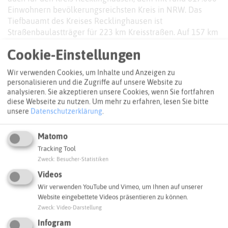
Einwohnern bevölkerungsreichsten Kreis in NRW. Das
Tiefbauamt des Kreises Recklinghausen ist
Straßenbaulastträger für 223 km Kreisstraßen. Auf 157 km
davon werden bereits Radwege begleitend oder auf der
Cookie-Einstellungen
Fahrbahn geführt. Durch die überörtliche Funktion von
Kreisstraßen eignen sich diese insbesondere als wichtige
Wir verwenden Cookies, um Inhalte und Anzeigen zu
Radverbindungen zwischen den Zentren.
personalisieren und die Zugriffe auf unsere Website zu
analysieren. Sie akzeptieren unsere Cookies, wenn Sie fortfahren
Die zehn kreisangehörigen Städte, von denen keine
diese Webseite zu nutzen.
Um mehr zu erfahren, lesen Sie bitte
weniger als 25.000 Einwohnerinnen und Einwohner hat,
unsere
Datenschutzerklärung
.
verfügen selbst über leistungsfähige
Kommunalverwaltungen verfügen, die überwiegend
Matomo
eigenständige Radverkehrskonzepte erstellt haben oder
Tracking Tool
gerade erstellen lassen.
Zweck
:
Besucher-Statistiken
Weitere Baulastträger
Videos
Wir verwenden YouTube und Vimeo, um Ihnen auf unserer
Auf der anderen Seite arbeitet der
Regionalverband Ruhr
Website eingebettete Videos präsentieren zu können.
(RVR)
an der Umsetzung des regionalen Radwegenetzes.
Zweck
:
Video-Darstellung
Hier bestehen also bereits Netzvorstellungen auf
Infogram
regionaler Ebene. Daneben gibt es noch weitere Akteure,