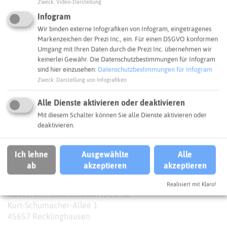
Zweck
:
Video-Darstellung
Infogram
Wir binden externe Infografiken von Infogram, eingetragenes
Markenzeichen der Prezi Inc., ein. Für einen DSGVO konformen
Umgang mit Ihren Daten durch die Prezi Inc. übernehmen wir
keinerlei Gewähr. Die Datenschutzbestimmungen für Infogram
sind hier einzusehen:
Datenschutzbestimmungen für Infogram
Zweck
:
Darstellung von Infografiken
Alle Dienste aktivieren oder deaktivieren
Mit diesem Schalter können Sie alle Dienste aktivieren oder
deaktivieren.
Ich lehne
Ausgewählte
Alle
Leaflet
|
©
OpenStreetMap
contributors |
weitere Lizenzen
ab
akzeptieren
akzeptieren
Adresse:
Realisiert mit Klaro!
Radverkehrskoordination Kreis RE
Kurt-Schumacher-Allee 1
45657 Recklinghausen