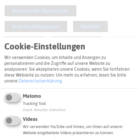
Kommunaler Klimaschutz
Kreis Recklinghausen
Mobilität
Radverkehr
Recklinghausen
Cookie-Einstellungen
Wir verwenden Cookies, um Inhalte und Anzeigen zu
ANFAHRT
personalisieren und die Zugriffe auf unsere Website zu
So kommt ihr zum Ziel
analysieren. Sie akzeptieren unsere Cookies, wenn Sie fortfahren
diese Webseite zu nutzen.
Um mehr zu erfahren, lesen Sie bitte
unsere
Datenschutzerklärung
.
+
Matomo
−
Tracking Tool
Zweck
:
Besucher-Statistiken
Videos
Wir verwenden YouTube und Vimeo, um Ihnen auf unserer
Website eingebettete Videos präsentieren zu können.