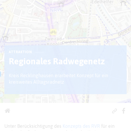
ATTRAKTION
Regionales Radwegenetz
Kreis Recklinghausen erarbeitet Konzept für ein
kreisweites Alltagsradnetz
© opencyclemap.org
Unter Berücksichtigung des
Konzepts des RVR
für ein