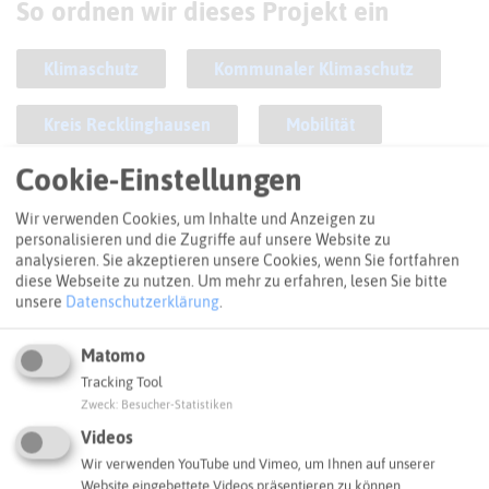
So ordnen wir dieses Projekt ein
Klimaschutz
Kommunaler Klimaschutz
Kreis Recklinghausen
Mobilität
Cookie-Einstellungen
Radverkehr
Recklinghausen
Wir verwenden Cookies, um Inhalte und Anzeigen zu
personalisieren und die Zugriffe auf unsere Website zu
ANFAHRT
analysieren. Sie akzeptieren unsere Cookies, wenn Sie fortfahren
So kommt ihr zum Ziel
diese Webseite zu nutzen.
Um mehr zu erfahren, lesen Sie bitte
unsere
Datenschutzerklärung
.
+
Matomo
−
Tracking Tool
Zweck
:
Besucher-Statistiken
Videos
Wir verwenden YouTube und Vimeo, um Ihnen auf unserer
Website eingebettete Videos präsentieren zu können.