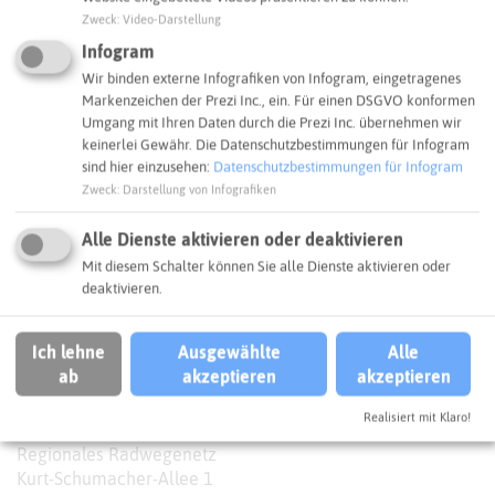
Zweck
:
Video-Darstellung
Infogram
Wir binden externe Infografiken von Infogram, eingetragenes
Markenzeichen der Prezi Inc., ein. Für einen DSGVO konformen
Umgang mit Ihren Daten durch die Prezi Inc. übernehmen wir
keinerlei Gewähr. Die Datenschutzbestimmungen für Infogram
sind hier einzusehen:
Datenschutzbestimmungen für Infogram
Zweck
:
Darstellung von Infografiken
Alle Dienste aktivieren oder deaktivieren
Mit diesem Schalter können Sie alle Dienste aktivieren oder
deaktivieren.
Ich lehne
Ausgewählte
Alle
Leaflet
|
©
OpenStreetMap
contributors |
weitere Lizenzen
ab
akzeptieren
akzeptieren
Adresse:
Realisiert mit Klaro!
Regionales Radwegenetz
Kurt-Schumacher-Allee 1