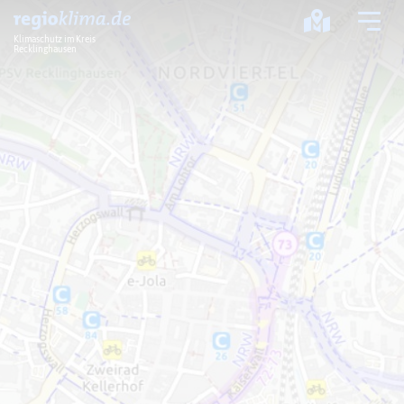
Klimaschutz im Kreis
Recklinghausen
Klima im Kreis
Klimawandel
Klimaschutz
Klimaanpassung