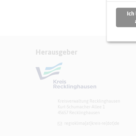
Ich
Herausgeber
Kreisverwaltung Recklinghausen
Kurt-Schumacher-Allee 1
45657 Recklinghausen
regioklima[at]​kreis-re(dot)de