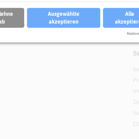
 lehne
Ausgewählte
Alle
ab
akzeptieren
akzeptie
Realisie
S
Ko
Pr
I
Da
S
Co