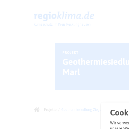
Klimaschutz im Kreis Recklinghausen
Klima im Kreis
PROJEKT
Geothermiesiedlu
Marl
Projekte
/
Geothermiesiedlung Ziegeleistraße Marl
Cooki
Wir verwen
unsere Web