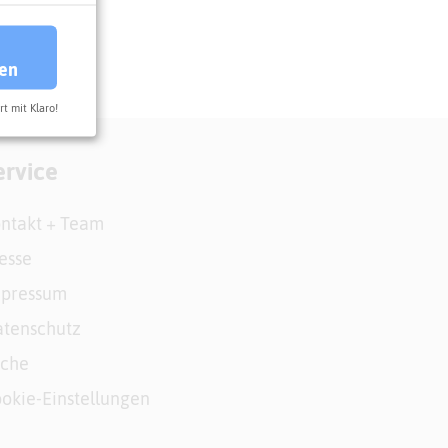
ren
rt mit Klaro!
ervice
ntakt + Team
esse
mpressum
tenschutz
uche
okie-Einstellungen