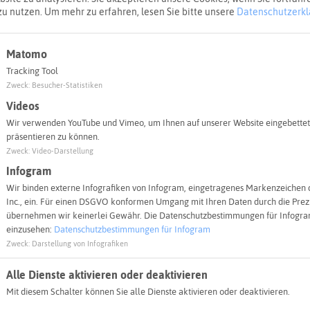
Erdwärme aus einem nicht mehr genutzten 700 Meter tief
Anbi
Aspe
Klim
Verb
Reck
Kli
Wie 
und 
Mode
Phot
Wie 
Klim
Hitz
Wie
Wie 
Wal
Radv
Her
Wie 
Star
und 
Spa
Wie 
Sens
zu nutzen.
Um mehr zu erfahren, lesen Sie bitte unsere
Datenschutzerkl
t angelegten Bohrlöchern in 175m Tiefe, die 36 Wohnung
Rec
Rec
Rec
Fläc
Geb
Rec
Rec
Wass
schr
Unt
Fors
Rec
vor
klim
Kli
aufs
mei
bess
Rec
Rec
Kind
den 
Krei
Matomo
Tracking Tool
Zweck
:
Besucher-Statistiken
Videos
Wir verwenden YouTube und Vimeo, um Ihnen auf unserer Website eingebettet
jekt ein
präsentieren zu können.
Zweck
:
Video-Darstellung
Kommunaler Klimaschutz
Stadt Marl
Mar
Infogram
Wir binden externe Infografiken von Infogram, eingetragenes Markenzeichen 
Inc., ein. Für einen DSGVO konformen Umgang mit Ihren Daten durch die Prezi
übernehmen wir keinerlei Gewähr. Die Datenschutzbestimmungen für Infogram
einzusehen:
Datenschutzbestimmungen für Infogram
Zweck
:
Darstellung von Infografiken
Alle Dienste aktivieren oder deaktivieren
KREIS RECKLINGHAUSEN
Mit diesem Schalter können Sie alle Dienste aktivieren oder deaktivieren.
Unsere weiteren Portale